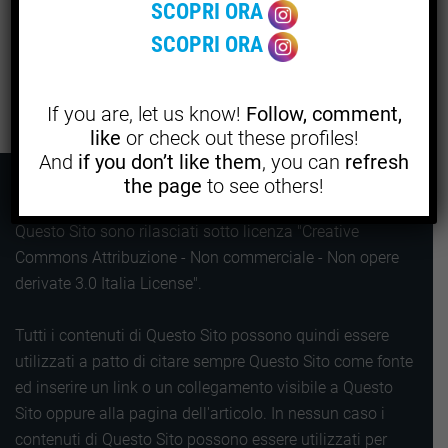
Salva il mio nome, email e sito web in questo browser per la
SCOPRI ORA
prossima volta che commento.
SCOPRI ORA
INVIA COMMENTO
If you are, let us know!
Follow, comment,
like
or check out these profiles!
And
if you don’t like them
, you can
refresh
the page
to see others!
Eccetto dove diversamente indicato, tutti i contenuti di
Questo Sito sono rilasciati sotto licenza "Creative
Commons Attribuzione - Non commerciale - Non opere
derivate 3.0 Italia License".
Tutti i contenuti di Questo Sito possono quindi essere
utilizzati a patto di citare sempre Questo Sito come fonte
ed inserire un link o un collegamento visibile a Questo
Sito oppure alla pagina dell'articolo. In nessun caso i
contenuti di Questo Sito possono essere utilizzati per