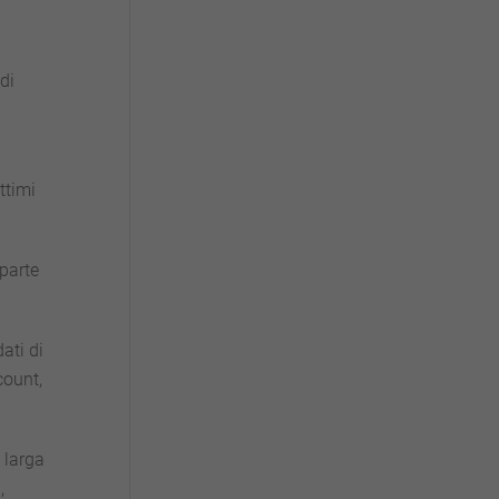
di
ttimi
parte
ati di
count,
 larga
,