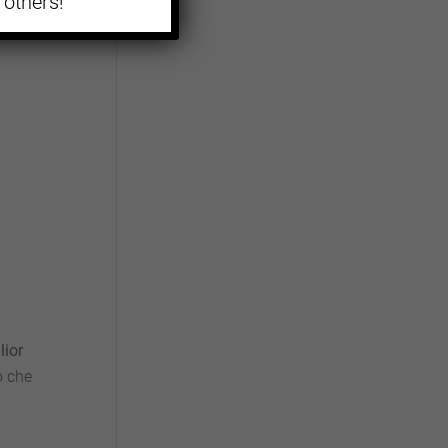
 others!
lior
o che