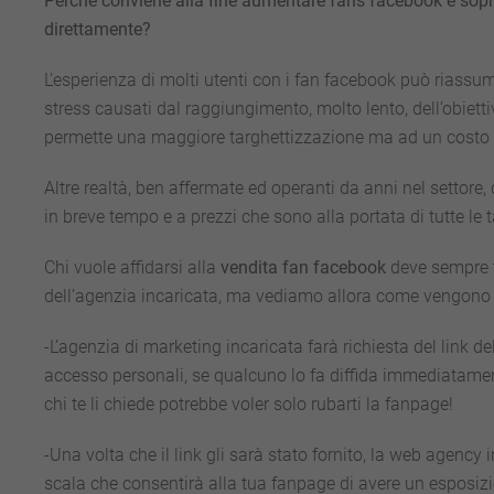
Perchè conviene alla fine aumentare fans facebook e sopra
direttamente?
L’esperienza di molti utenti con i fan facebook può riassu
stress causati dal raggiungimento, molto lento, dell’obiett
permette una maggiore targhettizzazione ma ad un costo d
Altre realtà, ben affermate ed operanti da anni nel settore,
in breve tempo e a prezzi che sono alla portata di tutte le 
Chi vuole affidarsi alla
vendita fan facebook
deve sempre t
dell’agenzia incaricata, ma vediamo allora come vengono re
-L’agenzia di marketing incaricata farà richiesta del link 
accesso personali, se qualcuno lo fa diffida immediatament
chi te li chiede potrebbe voler solo rubarti la fanpage!
-Una volta che il link gli sarà stato fornito, la web agenc
scala che consentirà alla tua fanpage di avere un esposizi