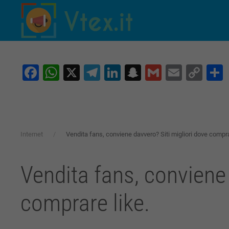
Skip to main content
Facebook
WhatsApp
X
Telegram
LinkedIn
Snapchat
Gmail
Email
Co
Lin
Internet
Vendita fans, conviene davvero? Siti migliori dove compra
Vendita fans, conviene 
comprare like.