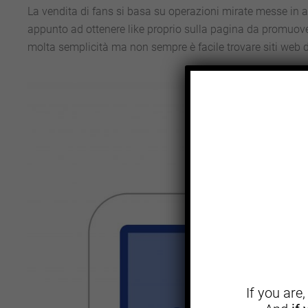
La vendita di fans si basa su operazioni mirate messe in
appunto ad ottenere like proprio sulla pagina da promuove
molta semplicità ma non sempre è facile trovare siti web d
If you are