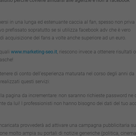
tutto perche coviene affidarsi alle agenzie e non a facebook
mersi in una lunga ed estenuante caccia al fan, spesso non priva 
ivo prefissato sopratutto se si utilizza facebook adv che è vero
i acquisizione del fans a volte anche superiore ad un euro.
 quali
www.marketing-seo.it
, riescono invece a ottenere risultati o
tasche!
enere di conto dell’esperienza maturata nel corso degli anni da 
alizzati questi servizi:
della pagina da incrementare: non saranno richieste password ne d
e da lui! I professionisti non hanno bisogno dei dati del tuo ac
y incaricata provvederà ad attivare una campagna pubblicitaria su
one molto ampia su portali di notizie generiche (politica, cinema