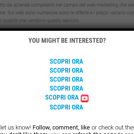
 atto da aziende competenti nel campo del web-marketing che se
re. Sul web sono numerose sono le offerte e i prezzi variano co
i qualità che vendono questo servizio.
YOU MIGHT BE INTERESTED?
SCOPRI ORA
SCOPRI ORA
SCOPRI ORA
SCOPRI ORA
SCOPRI ORA
SCOPRI ORA
, let us know!
Follow, comment, like
or check out thes