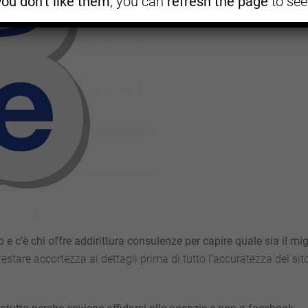
 you don’t like them
, you can
refresh the page
to see
 e c’è chi offre addirittura consulenze per capire quale sia il mig
restare accortezza ai dettagli prima di tutto l’accuratezza del sit