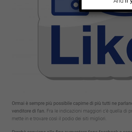
And
if
Ormai è sempre più possibile capirne di più tutti ne parlano
venditore di fan.
Fra le indicazioni maggiori c’è quella di p
mette in e trovare così il podio dei siti migliori.