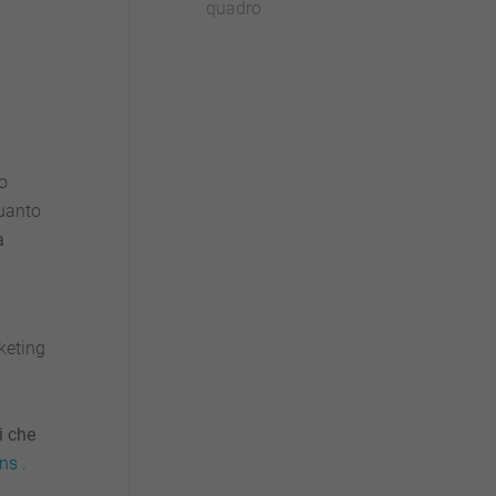
quadro
ro
quanto
a
keting
i che
ans
.