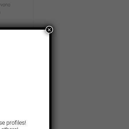
rvono
n
×
e profiles!