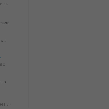
ta da
imarrà
ow a
n
il o
mero
essivi