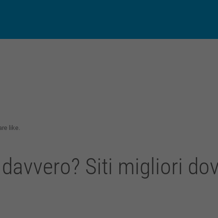
py
Condividi
k
re like.
davvero? Siti migliori do