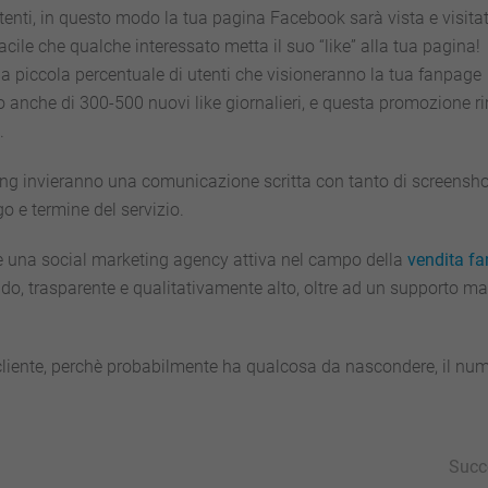
tenti, in questo modo la tua pagina Facebook sarà vista e visita
acile che qualche interessato metta il suo “like” alla tua pagina!
a piccola percentuale di utenti che visioneranno la tua fanpage
to anche di 300-500 nuovi like giornalieri, e questa promozione r
.
eting invieranno una comunicazione scritta con tanto di screensh
o e termine del servizio.
 che una social marketing agency attiva nel campo della
vendita
fa
ido, trasparente e qualitativamente alto, oltre ad un supporto ma
el cliente, perchè probabilmente ha qualcosa da nascondere, il nu
Succ