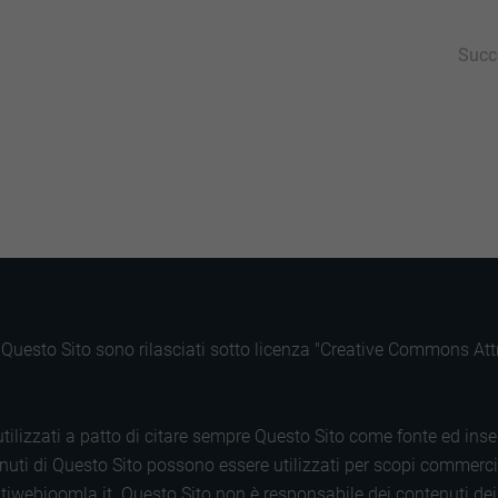
Succ
py
Condividi
k
di Questo Sito sono rilasciati sotto licenza "Creative Commons A
tilizzati a patto di citare sempre Questo Sito come fonte ed inse
uti di Questo Sito possono essere utilizzati per scopi commerciali.
tiwebjoomla.it. Questo Sito non è responsabile dei contenuti dei s