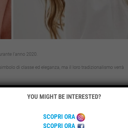
durante l’anno 2020.
 simbolo di classe ed eleganza, ma il loro tradizionalismo verrà
renza e l’originalità nell’uso, dalle diverse dimensioni, in gioiell
metria con eleganza e originalità.
YOU MIGHT BE INTERESTED?
segue la sua tendenza dallo scorso anno.
SCOPRI ORA
grandi o piccoli, in stile più tradizionale ma anche
più accattivan
. Quindi potrai trovare cerchi con formati irriverenti, dettagli meta
SCOPRI ORA