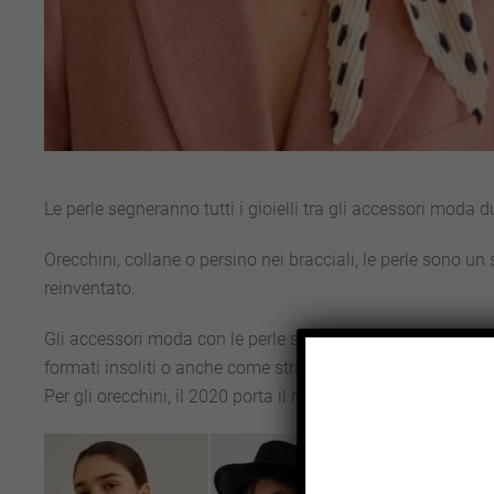
Le perle segneranno tutti i gioielli tra gli accessori moda 
Orecchini, collane o persino nei bracciali, le perle sono un
reinventato.
Gli accessori moda con le perle si distingueranno per l’irrive
formati insoliti o anche come strategia per creare un’asim
Per gli orecchini, il 2020 porta il ritorno dei cerchi, che 
Semplici, 
innovativi