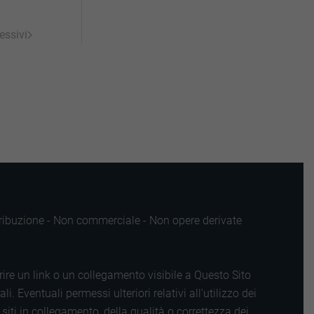
essivi
ttribuzione - Non commerciale - Non opere derivate
rire un link o un collegamento visibile a Questo Sito
 Eventuali permessi ulteriori relativi all'utilizzo dei
iti in collegamento, della qualità o correttezza dei