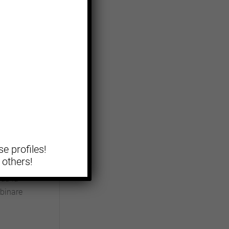
n vari
enza
ltanei
 stile.
a e
lli
pre
e profiles!
 others!
oda la
mbinare