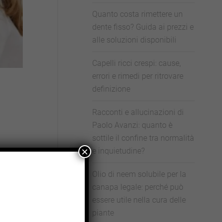
Quanto costa rimettere un
dente fisso? Guida ai prezzi e
alle soluzioni disponibili
Capelli ricci crespi: cause,
errori e rimedi per ritrovare
definizione
Racconti e allucinazioni di
Paolo Avanzi: quanto è
sottile il confine tra normalità
×
e inquietudine?
i con
Olio di neem solubile per la
canapa legale: perché può
essere utile nella cura delle
ti e
piante
llici