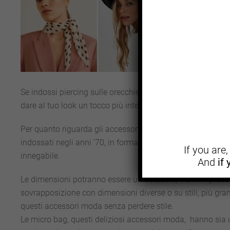
complessi,
materiali
I gioiell
sarà quell
e, preferi
Se indossi piercing sulle orecchie, è tempo di togliere tutt
dare al tuo look un tocco più interessante. Con collane, an
Per quanto riguarda gli accessori moda come le borse, la ten
indossati negli anni ’70, in formato scatola o con forme par
If you are
innegabile.
And
if
Le dimensioni potranno essere un ostacolo, ma non preoccu
sovrapposizione con dimensioni diverse o su stili, più gra
questi accessori moda senza perdere stile.
Le micro bag, questi deliziosi accessori moda, hanno sia u