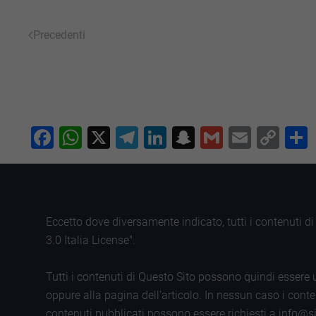
Precedenti
Facebook
WhatsApp
X
Telegram
LinkedIn
Snapchat
Gmail
Email
Co
Lin
Eccetto dove diversamente indicato, tutti i contenuti 
3.0 Italia License".
Tutti i contenuti di Questo Sito possono quindi essere u
oppure alla pagina dell'articolo. In nessun caso i conten
contenuti pubblicati possono essere richiesti a info@si