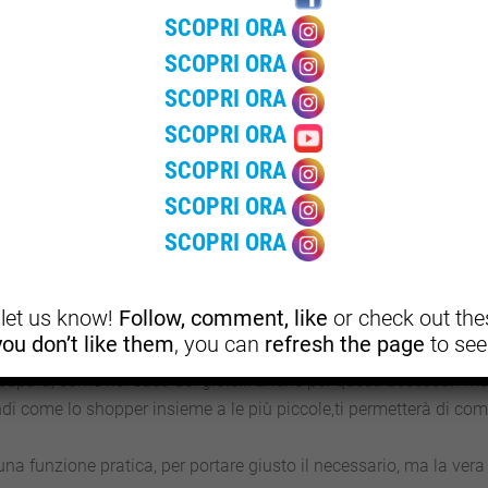
 con applicazioni di pietre (come le perle appunto), realizzati co
SCOPRI ORA
 e ampie opzioni nelle dimensioni.
SCOPRI ORA
i di quest’anno sfidano la regola che meno è più di moda. La tend
SCOPRI ORA
a di esagerare con la sovrapposizione di più gioielli in stili simu
SCOPRI ORA
bilmente, in stili diversi o asimmetrici per segnare ancora di più lo
SCOPRI ORA
i gli orecchini che hai e provare a mescolarli per creare asimmetri
SCOPRI ORA
elli e bracciali, indipendentemente dal loro spessore.
SCOPRI ORA
denza sarà per le piccole.. In stili più classici e sobri come que
ticolari e insolite, il loro tocco romantico ed elegante sarà sem
, let us know!
Follow, comment, like
or check out thes
 you don’t like them
, you can
refresh the page
to see
parti, come nel caso dei gioielli anche per questi accessori m
ndi come lo shopper insieme a le più piccole,ti permetterà di co
na funzione pratica, per portare giusto il necessario, ma la vera