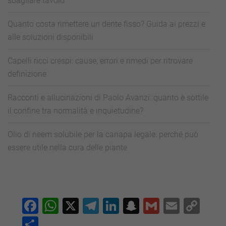
sbagliare tavolo
Quanto costa rimettere un dente fisso? Guida ai prezzi e
alle soluzioni disponibili
Capelli ricci crespi: cause, errori e rimedi per ritrovare
definizione
Racconti e allucinazioni di Paolo Avanzi: quanto è sottile
il confine tra normalità e inquietudine?
Olio di neem solubile per la canapa legale: perché può
essere utile nella cura delle piante
Facebook
WhatsApp
X
Telegram
LinkedIn
Snapchat
Gmail
Email
Co
Lin
Condividi