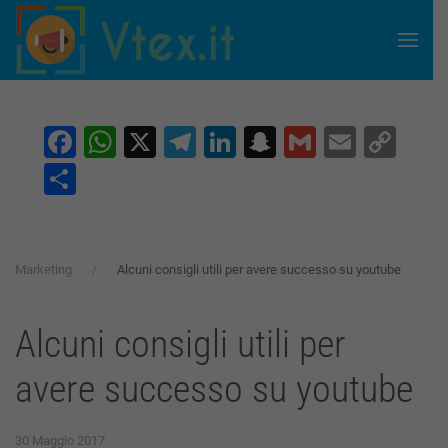
Skip to main content
Facebook
WhatsApp
X
Telegram
LinkedIn
Snapchat
Gmail
Email
Co
Lin
Condividi
Marketing
Alcuni consigli utili per avere successo su youtube
Alcuni consigli utili per
avere successo su youtube
30 Maggio 2017