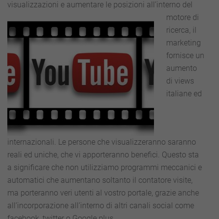
visualizzazioni
e aumentare le posizioni all’interno del
motore di
ricerca, il
marketing
fornisce un
aumento
di views
italiane ed
internazionali. Le persone che visualizzeranno saranno
reali ed uniche, che vi apporteranno benefici. Questo sta
a significare che non utilizziamo programmi meccanici e
automatici che aumentano soltanto il contatore visite,
ma porteranno veri utenti al vostro portale, grazie anche
all’incorporazione all’interno di altri canali social come
facebook, twitter o Google plus.