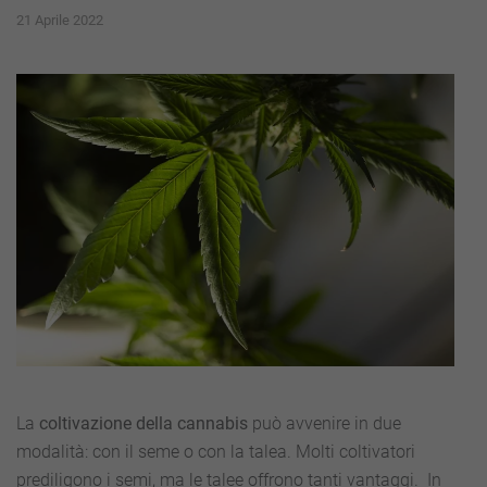
21 Aprile 2022
La
coltivazione della cannabis
può avvenire in due
modalità: con il seme o con la talea. Molti coltivatori
prediligono i semi, ma le talee offrono tanti vantaggi. In