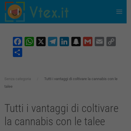
Skip to main content
Facebook
WhatsApp
X
Telegram
LinkedIn
Snapchat
Gmail
Email
Co
Lin
Condividi
Senza categoria
Tutti i vantaggi di coltivare la cannabis con le
talee
Tutti i vantaggi di coltivare
la cannabis con le talee