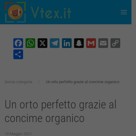
Skip to main content
Facebook
WhatsApp
X
Telegram
LinkedIn
Snapchat
Gmail
Email
Co
Lin
Condividi
Senza categoria
Un orto perfetto grazie al concime organico
Un orto perfetto grazie al
concime organico
10 Maggio 2021