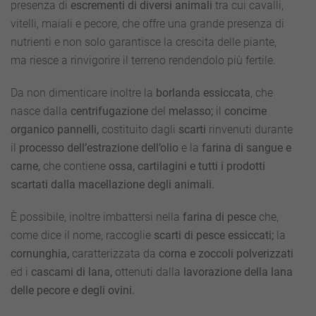
presenza di
escrementi di diversi animali
tra cui cavalli,
vitelli, maiali e pecore, che offre una grande presenza di
nutrienti e non solo garantisce la crescita delle piante,
ma riesce a rinvigorire il terreno rendendolo più fertile.
Da non dimenticare inoltre la
borlanda
essiccata
, che
nasce dalla
centrifugazione
del
melasso;
il
concime
organico pannelli,
costituito dagli
scarti
rinvenuti durante
il
processo dell’estrazione dell’olio
e la
farina di sangue e
carne,
che contiene
ossa, cartilagini e tutti i prodotti
scartati dalla macellazione degli animali.
È possibile, inoltre imbattersi nella
farina di pesce
che,
come dice il nome, raccoglie
scarti di pesce essiccati;
la
cornunghia,
caratterizzata da
corna e zoccoli polverizzati
ed i
cascami di lana,
ottenuti dalla
lavorazione della lana
delle pecore e degli ovini.