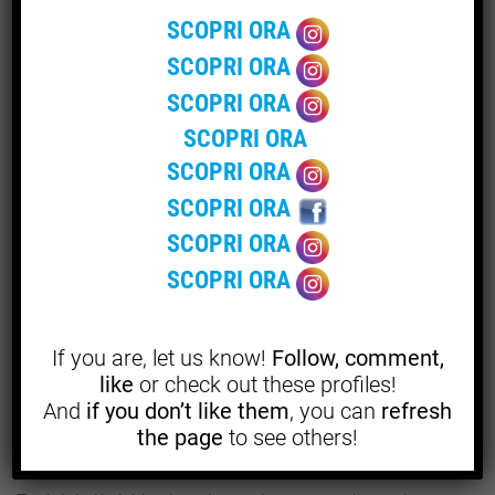
SCOPRI ORA
È importante però sapere che alcuni
concimi organici
SCOPRI ORA
sono ricchi di azoto,
mentre altri sono
privi di potassio,
ma in ogni caso è sempre bene richiedere il parere di un
SCOPRI ORA
esperto qualora si fosse indecisi sull’utilizzo di uno di
SCOPRI ORA
questi prodotti.
SCOPRI ORA
SCOPRI ORA
Quali sono i diversi tipi di
SCOPRI ORA
concime organico?
SCOPRI ORA
Sul mercato esistono diverse tipologie di
concime
If you are, let us know!
Follow, comment,
organico
, poiché sono moltissime le risorse dalle quali è
like
or check out these profiles!
possibile ottenere questo prodotto, ed è quindi altrettanto
And
if you don’t like them
, you can
refresh
facile optare per delle sostanze diverse in base all’utilizzo
the page
to see others!
che si vuole fare delle stesse.