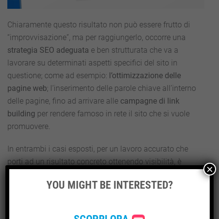
Chiaramente questo risultato non può essere frutto di
“improvvisazione”, ma per raggiungerlo, occorre una
strategia SEO adeguata
e ben strutturata che va a
lavorare su determinati aspetti specifici del sito in
questione; come ad esempio:
l’ottimizzazione delle
pagine web
; l’inserimento delle parole chiave all’interno
delle pagine, fino ad arrivare alle
campagne di link
building
per rendere famoso in rete il sito che si vuole
promuovere.
In entrambi i casi esposti, per un lavoro accurato che
porti ad un risultato concreto ottenendo visibilità, è
×
necessario un
investimento sia in termini di tempo sia in
YOU MIGHT BE INTERESTED?
termini economici
; in questo modo sarà infatti possibile
sostenere i click (nel caso delle campagne pubblicitarie),
e avvalersi dell’esperienza e della professionalità di una