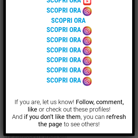
SCOPRI ORA
web agency
o un
consulente SEO specializzato
, appunto,
SCOPRI ORA
nel posizionamento dei siti.
SCOPRI ORA
SCOPRI ORA
Quali vantaggi nel raggiungere le
SCOPRI ORA
prime posizioni sui motori di
SCOPRI ORA
ricerca?
SCOPRI ORA
SCOPRI ORA
Ottenere un
buon posizionamento su Google
, addirittura
SCOPRI ORA
fra i primi contenuti visibili, significa intercettare
un’utenza interessata a qualcosa di specifico che noi
possiamo fornirle.
If you are, let us know!
Follow, comment,
like
or check out these profiles!
In particolare, una
campagna SEO ben fatta
, chiara e
And
if you don’t like them
, you can
refresh
delineata, permetterà ai vostri contenuti di essere visibili
the page
to see others!
in prima pagina sul motore di ricerca per le parole chiave
che interessano il vostro sito.