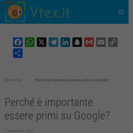
Skip to main content
Facebook
WhatsApp
X
Telegram
LinkedIn
Snapchat
Gmail
Email
Co
Lin
Condividi
Marketing
Perché è importante essere primi su Google?
Perché è importante
essere primi su Google?
7 Novembre 2022