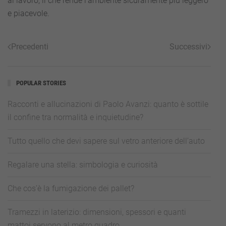
al lavoro, il che rende l’ambiente sicuramente più leggero
e piacevole.
Precedenti
Successivi
POPULAR STORIES
Racconti e allucinazioni di Paolo Avanzi: quanto è sottile
il confine tra normalità e inquietudine?
Tutto quello che devi sapere sul vetro anteriore dell’auto
Regalare una stella: simbologia e curiosità
Che cos’è la fumigazione dei pallet?
Tramezzi in laterizio: dimensioni, spessori e quanti
mattoi servono al metro quadro