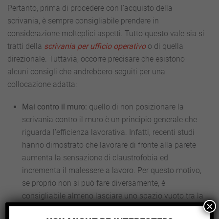
Pertanto, prima di procedere con l’acquisto della
scrivania, è sempre consigliabile prendere in
considerazione molteplici aspetti. Tutto questo vale sia si
tratti della
scrivania per ufficio operativo
o di quella
direzionale. Tuttavia, occorre precisare che esistono
alcuni consigli che andrebbero seguiti per una
collocazione adatta:
Mai contro il muro:
quello di non posizionare la
scrivania contro il muro è un principio generale che
riguarda l’efficienza lavorativa. Infatti, recenti studi
hanno dimostrato che lavorare di fronte alla parete
aumenta la sensazione di claustrofobia ed
incrementa il malessere a lavoro. Per questo motivo,
se proprio non si può fare diversamente, è
consigliabile almeno lasciare uno spazio vuoto tra la
×
scrivania e la parete.