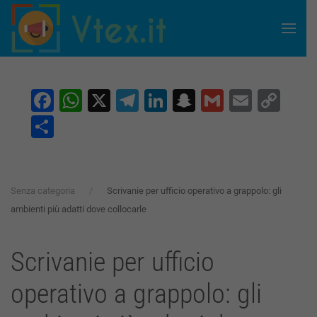
Skip to main content
Facebook
WhatsApp
X
Telegram
LinkedIn
Snapchat
Gmail
Email
Co
Lin
Condividi
Senza categoria
Scrivanie per ufficio operativo a grappolo: gli
ambienti più adatti dove collocarle
Scrivanie per ufficio
operativo a grappolo: gli